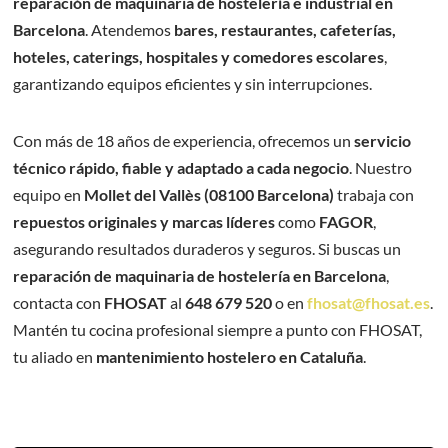
reparación de maquinaria de hostelería e industrial en
Barcelona
. Atendemos
bares, restaurantes, cafeterías,
hoteles, caterings, hospitales y comedores escolares
,
garantizando equipos eficientes y sin interrupciones.
Con más de 18 años de experiencia, ofrecemos un
servicio
técnico rápido, fiable y adaptado a cada negocio
. Nuestro
equipo en
Mollet del Vallès (08100 Barcelona)
trabaja con
repuestos originales y marcas líderes
como
FAGOR
,
asegurando resultados duraderos y seguros. Si buscas un
reparación de maquinaria de hostelería en Barcelona
,
contacta con
FHOSAT
al
648 679 520
o en
fhosat@fhosat.es
.
Mantén tu cocina profesional siempre a punto con FHOSAT,
tu aliado en
mantenimiento hostelero en Cataluña
.
Nombre